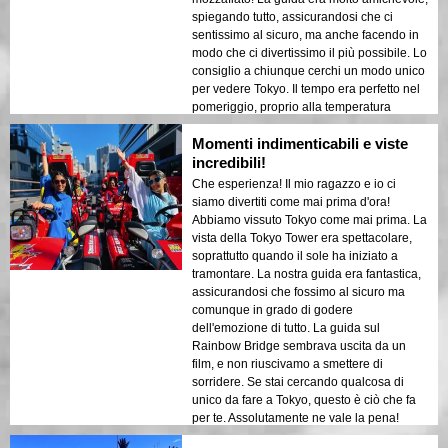
spiegando tutto, assicurandosi che ci
sentissimo al sicuro, ma anche facendo in
modo che ci divertissimo il più possibile. Lo
consiglio a chiunque cerchi un modo unico
per vedere Tokyo. Il tempo era perfetto nel
pomeriggio, proprio alla temperatura
giusta!
Momenti indimenticabili e viste
incredibili!
Che esperienza! Il mio ragazzo e io ci
siamo divertiti come mai prima d'ora!
Abbiamo vissuto Tokyo come mai prima. La
vista della Tokyo Tower era spettacolare,
soprattutto quando il sole ha iniziato a
tramontare. La nostra guida era fantastica,
assicurandosi che fossimo al sicuro ma
comunque in grado di godere
dell'emozione di tutto. La guida sul
Rainbow Bridge sembrava uscita da un
film, e non riuscivamo a smettere di
sorridere. Se stai cercando qualcosa di
unico da fare a Tokyo, questo è ciò che fa
per te. Assolutamente ne vale la pena!