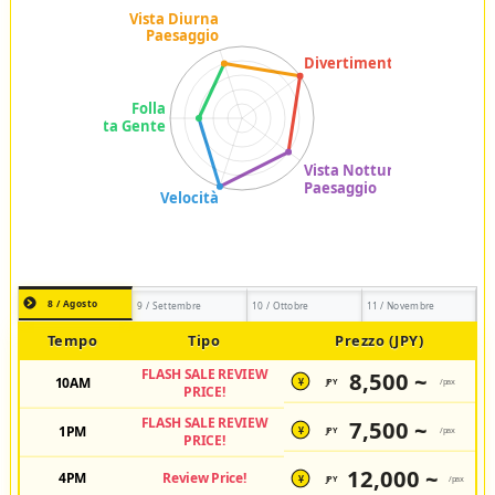
8 / Agosto
9 / Settembre
10 / Ottobre
11 / Novembre
Tempo
Tipo
Prezzo (JPY)
FLASH SALE REVIEW
8,500 ~
10AM
JPY
/pax
¥
PRICE!
FLASH SALE REVIEW
7,500 ~
1PM
JPY
/pax
¥
PRICE!
12,000 ~
4PM
Review Price!
JPY
/pax
¥