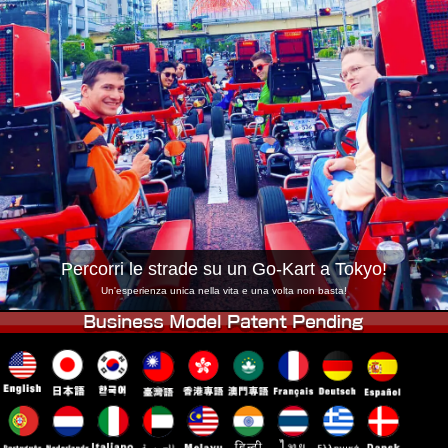
Azienda
Prenotazioni
Cambia Negozio
Tokyo Shinagawa
Tokyo Akihabara#1
Tokyo Akihabara#2
Tokyo Shibuya
Tokyo Shibuya Annex
Tokyo Bay
Tokyo Asakusa
Osaka
Okinawa
Percorri le strade su un Go-Kart a Tokyo!
Un'esperienza unica nella vita e una volta non basta!