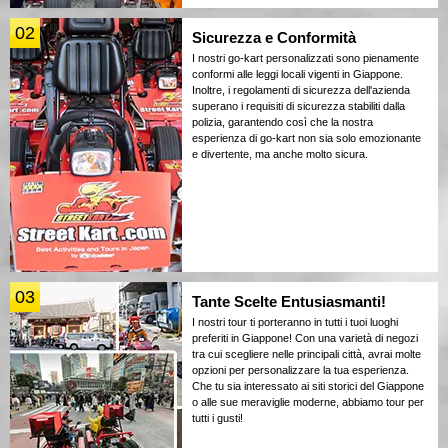
02
Sicurezza e Conformità
I nostri go-kart personalizzati sono pienamente
conformi alle leggi locali vigenti in Giappone.
Inoltre, i regolamenti di sicurezza dell'azienda
superano i requisiti di sicurezza stabiliti dalla
polizia, garantendo così che la nostra
esperienza di go-kart non sia solo emozionante
e divertente, ma anche molto sicura.
03
Tante Scelte Entusiasmanti!
I nostri tour ti porteranno in tutti i tuoi luoghi
preferiti in Giappone! Con una varietà di negozi
tra cui scegliere nelle principali città, avrai molte
opzioni per personalizzare la tua esperienza.
Che tu sia interessato ai siti storici del Giappone
o alle sue meraviglie moderne, abbiamo tour per
tutti i gusti!