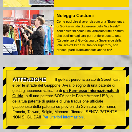
Noleggio Costumi
Come puoi dire di aver vissuto una "Esperienza
di Go-Karting da Supereroe della Vita Reale"
senza vestirti come uno! Abbiamo tutti i costumi
che puoi immaginare per rendere questa una
"Esperienza di Go-Karting da Supereroe della
Vita Reale"! Per tutti i fan dei supereroi, non
preoccuparti, li abbiamo tutti anche noi!
ATTENZIONE
Il go-kart personalizzato di Street Kart
è per le strade del Giappone. Avrai bisogno di una patente di
guida giapponese valida, o di
un Permesso Internazionale di
Guida
, o di una patente SOFA per le Forze Armate USA, o
della tua patente di guida e di una traduzione ufficiale
giapponese della patente se provieni da Svizzera, Germania,
Francia, Taiwan, Belgio, Monaco. Ricorda! SENZA PATENTE
NON SI GUIDA!!
Per ulteriori informazioni
.