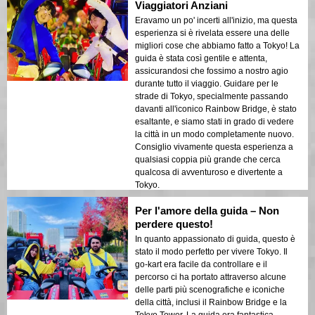
Viaggiatori Anziani
Eravamo un po' incerti all'inizio, ma questa
esperienza si è rivelata essere una delle
migliori cose che abbiamo fatto a Tokyo! La
guida è stata così gentile e attenta,
assicurandosi che fossimo a nostro agio
durante tutto il viaggio. Guidare per le
strade di Tokyo, specialmente passando
davanti all'iconico Rainbow Bridge, è stato
esaltante, e siamo stati in grado di vedere
la città in un modo completamente nuovo.
Consiglio vivamente questa esperienza a
qualsiasi coppia più grande che cerca
qualcosa di avventuroso e divertente a
Tokyo.
Per l'amore della guida – Non
perdere questo!
In quanto appassionato di guida, questo è
stato il modo perfetto per vivere Tokyo. Il
go-kart era facile da controllare e il
percorso ci ha portato attraverso alcune
delle parti più scenografiche e iconiche
della città, inclusi il Rainbow Bridge e la
Tokyo Tower. La guida era fantastica,