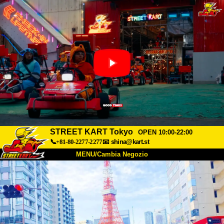
STREET KART Tokyo
OPEN 10:00-22:00
📞+81-80-2277-2277
📧
shina@kart.st
MENU/Cambia Negozio
INIZIO
Chi Siamo
Specifiche
Prezzo
Accesso
Recensioni
FAQ