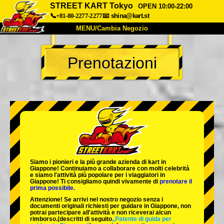
STREET KART Tokyo
OPEN 10:00-22:00
📞+81-80-2277-2277
📧
shina@kart.st
MENU/Cambia Negozio
INIZIO
Prenotazioni
Chi Siamo
Specifiche
Prezzo
Accesso
Recensioni
FAQ
Azienda
Prenotazioni
Cambia Negozio
Tokyo Shinagawa
Tokyo Akihabara#1
Tokyo Akihabara#2
Tokyo Shibuya
Siamo i
pionieri
e la
più grande azienda di kart
in
Tokyo Shibuya Annex
Tokyo Bay
Giappone! Continuiamo a collaborare con
molti celebrità
e siamo l'
attività più popolare
per i viaggiatori in
Giappone! Ti consigliamo quindi vivamente di
prenotare il
Tokyo Asakusa
Osaka
prima possibile.
Attenzione! Se arrivi nel nostro negozio senza i
Okinawa
documenti originali richiesti per guidare in Giappone, non
potrai partecipare all'attività e non riceverai alcun
rimborso.
(descritti di seguito
„Patente di guida per