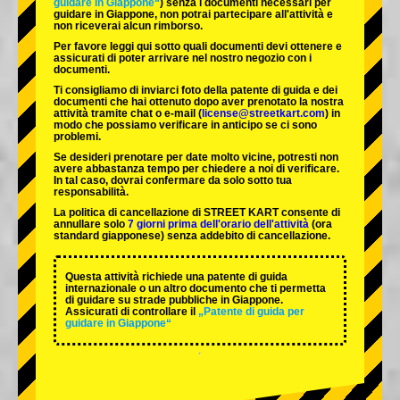
guidare in Giappone“
) senza i documenti necessari per
guidare in Giappone, non potrai partecipare all'attività e
non riceverai alcun rimborso.
Per favore leggi qui sotto quali documenti devi ottenere e
assicurati di poter arrivare nel nostro negozio con i
documenti.
Ti consigliamo di inviarci foto della patente di guida e dei
documenti che hai ottenuto dopo aver prenotato la nostra
attività tramite chat o e-mail (
license@streetkart.com
) in
modo che possiamo verificare in anticipo se ci sono
problemi.
Se desideri prenotare per date molto vicine, potresti non
avere abbastanza tempo per chiedere a noi di verificare.
In tal caso, dovrai confermare da solo sotto tua
responsabilità.
La politica di cancellazione di STREET KART consente di
annullare solo
7 giorni prima dell'orario dell'attività
(ora
standard giapponese) senza addebito di cancellazione.
Questa attività richiede una patente di guida
internazionale o un altro documento che ti permetta
di guidare su strade pubbliche in Giappone.
Assicurati di controllare il
„Patente di guida per
guidare in Giappone“