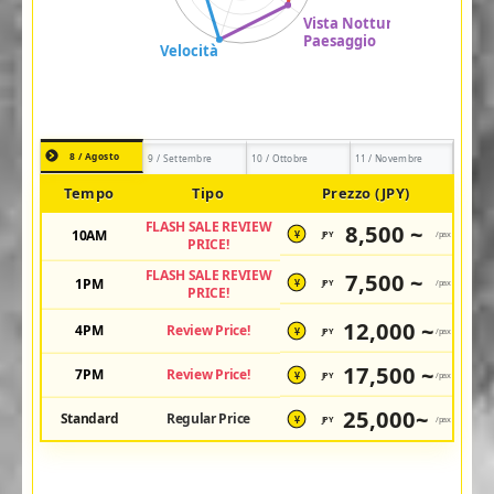
8 / Agosto
9 / Settembre
10 / Ottobre
11 / Novembre
Tempo
Tipo
Prezzo (JPY)
FLASH SALE REVIEW
8,500 ~
10AM
JPY
/pax
¥
PRICE!
FLASH SALE REVIEW
7,500 ~
1PM
JPY
/pax
¥
PRICE!
12,000 ~
4PM
Review Price!
JPY
/pax
¥
17,500 ~
7PM
Review Price!
JPY
/pax
¥
25,000~
Standard
Regular Price
JPY
/pax
¥