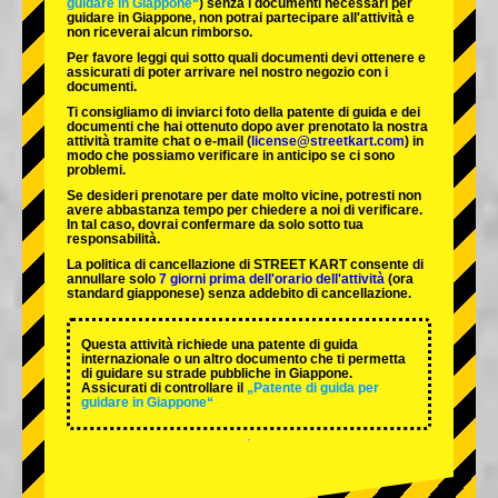
guidare in Giappone“
) senza i documenti necessari per
guidare in Giappone, non potrai partecipare all'attività e
non riceverai alcun rimborso.
Per favore leggi qui sotto quali documenti devi ottenere e
assicurati di poter arrivare nel nostro negozio con i
documenti.
Ti consigliamo di inviarci foto della patente di guida e dei
documenti che hai ottenuto dopo aver prenotato la nostra
attività tramite chat o e-mail (
license@streetkart.com
) in
modo che possiamo verificare in anticipo se ci sono
problemi.
Se desideri prenotare per date molto vicine, potresti non
avere abbastanza tempo per chiedere a noi di verificare.
In tal caso, dovrai confermare da solo sotto tua
responsabilità.
La politica di cancellazione di STREET KART consente di
annullare solo
7 giorni prima dell'orario dell'attività
(ora
standard giapponese) senza addebito di cancellazione.
Questa attività richiede una patente di guida
internazionale o un altro documento che ti permetta
di guidare su strade pubbliche in Giappone.
Assicurati di controllare il
„Patente di guida per
guidare in Giappone“