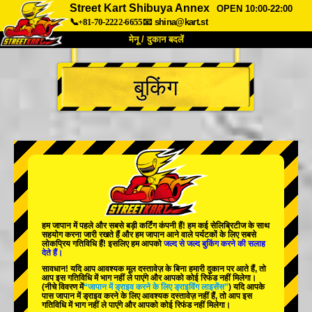
Street Kart Shibuya Annex
OPEN 10:00-22:00
📞+81-70-2222-6655
📧
shina@kart.st
मेनू / दुकान बदलें
TOP
बुकिंग
हमारे बारे में
विशेषताएँ
कीमत
पहुंच
वॉयस
FAQ
कंपनी
बुकिंग
शाखा बदलें
टोक्यो शिनागावा #1
टोक्यो अकीहबारा#1
टोक्यो अकीहबारा#2
टोक्यो शिबुया
हम जापान में
पहले
और
सबसे बड़ी कर्टिंग कंपनी
हैं! हम
कई सेलिब्रिटीज
के साथ
टोक्यो शिबुया एनेक्स
टोक्यो बे
सहयोग करना जारी रखते हैं और हम जापान आने वाले पर्यटकों के लिए
सबसे
लोकप्रिय गतिविधि
हैं! इसलिए हम आपको
जल्द से जल्द बुकिंग करने की सलाह
देते हैं।
टोक्यो असाकुसा
ओसाका
सावधान! यदि आप आवश्यक मूल दस्तावेज़ के बिना हमारी दुकान पर आते हैं, तो
आप इस गतिविधि में भाग नहीं ले पाएंगे और आपको कोई रिफंड नहीं मिलेगा।
ओकिनावा
(नीचे विवरण में
“जापान में ड्राइव करने के लिए ड्राइविंग लाइसेंस”
) यदि आपके
पास जापान में ड्राइव करने के लिए आवश्यक दस्तावेज़ नहीं हैं, तो आप इस
गतिविधि में भाग नहीं ले पाएंगे और आपको कोई रिफंड नहीं मिलेगा।