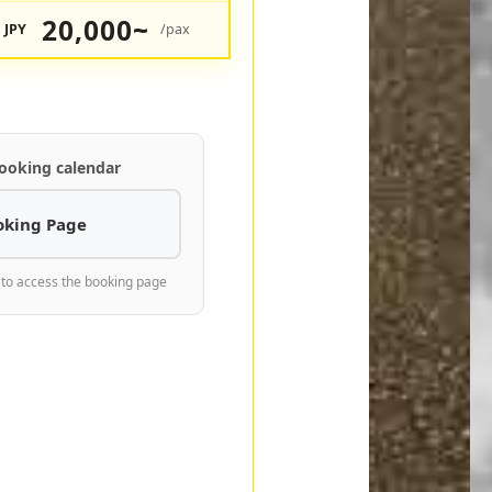
20,000~
JPY
/pax
ooking calendar
oking Page
 to access the booking page