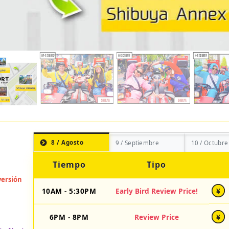
8 / Agosto
9 / Septiembre
10 / Octubre
Tiempo
Tipo
10AM - 5:30PM
Early Bird Review Price!
¥
6PM - 8PM
Review Price
¥