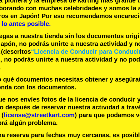
a pionera
y la
empresa de karting más grande
d
aborando con
muchas celebridades
y somos la
eros en Japón! Por eso recomendamos encare
lo antes posible.
legas a nuestra tienda sin los documentos orig
apón, no podrás unirte a nuestra actividad y 
.
(descritos
“Licencia de Conducir para Conduci
 no podrás unirte a nuestra actividad y no po
.
jo qué documentos necesitas obtener y asegúra
ienda con los documentos.
nos envíes fotos de la licencia de conducir 
o después de reservar nuestra actividad a trav
 (
license@streetkart.com
) para que podamos ve
brá algún problema.
na reserva para fechas muy cercanas, es posib