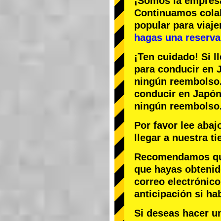
¡Somos la
empres
Continuamos col
popular
para viaj
hagas una reserva 
¡Ten cuidado! Si l
para conducir en J
ningún reembolso
conducir en Japón,
ningún reembolso
Por favor lee aba
llegar a nuestra t
Recomendamos que 
que hayas obtenid
correo electrónico
anticipación si ha
Si deseas hacer u