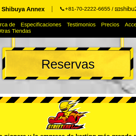
shibu
t Shibuya Annex
📞+81-70-2222-6655
📧
rca de
Especificaciones
Testimonios
Precios
Acc
tras Tiendas
Reservas