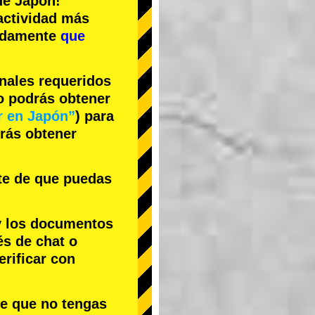
e Japón!
actividad más
cidamente
que
inales requeridos
no podrás obtener
r en Japón”
) para
drás obtener
te de que puedas
y los documentos
és de chat o
rificar con
le que no tengas