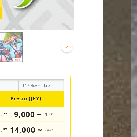
>
11 / Noviembre
Precio (JPY)
9,000 ~
JPY
/pax
14,000 ~
JPY
/pax