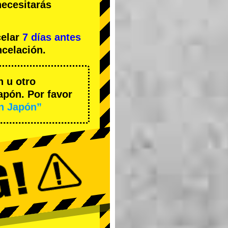
necesitarás
celar
7 días antes
ncelación.
n u otro
apón. Por favor
en Japón”