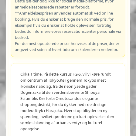
Dette gælder dog ikke for social media-platforme, hvor
anmeldelsesbaserede rabatter er forbudt.
**Anmeldelsesprisen anvendes automatisk ved online
booking. Hvis du ønsker at bruge den normale pris, for
eksempel hvis du ønsker at holde oplevelsen fortrolig,
bedes du informere vores reservationscenter personale via
besked.
For de mest opdaterede priser henvises til de priser, der er
angivet ved siden af hvert tidsrum i kalenderen nedenfor.
Cirka 1 time. På dette kursus H2-S, vil vi køre rundt
om centrum af Tokyo.Kør gennem Tokyos mest
ikoniske nabolag, fra de neonlysede gader i
Dogenzaka til den verdensberømte Shibuya
Scramble. Kør forbi Omotesandos elegante
shoppingdistrikt, før du dykker ned i de dristige
modeudtryk i Harajuku. Hver stop tilbyder en ny
spænding, hvilket gør denne go-kart oplevelse til en
sømløs blanding af urban eventyr og kulturel
opdagelse.