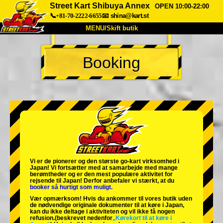
Street Kart Shibuya Annex
OPEN 10:00-22:00
📞+81-70-2222-6655
📧
shina@kart.st
MENU/Skift butik
TOP
Booking
Om
Specifikationer
Pris
Adgang
Stemme
FAQ
Virksomhed
Booking
Skift butik
Tokyo Shinagawa
Tokyo Akihabara#1
Tokyo Akihabara#2
Tokyo Shibuya
Vi er de
pionerer
og
den største go-kart virksomhed
i
Tokyo Shibuya Annex
Tokyo Bay
Japan! Vi fortsætter med at samarbejde med
mange
berømtheder
og er den
mest populære aktivitet
for
rejsende til Japan! Derfor anbefaler vi stærkt, at du
Tokyo Asakusa
Osaka
booker så hurtigt som muligt.
Vær opmærksom! Hvis du ankommer til vores butik uden
Okinawa
de nødvendige originale dokumenter til at køre i Japan,
kan du ikke deltage i aktiviteten og vil ikke få nogen
refusion.
(beskrevet nedenfor
„Kørekort til at køre i