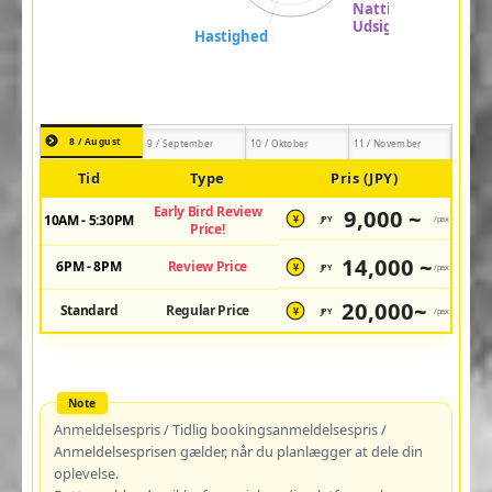
8 / August
9 / September
10 / Oktober
11 / November
Tid
Type
Pris (JPY)
Early Bird Review
9,000 ~
10AM - 5:30PM
JPY
/pax
¥
Price!
14,000 ~
6PM - 8PM
Review Price
JPY
/pax
¥
20,000~
Standard
Regular Price
JPY
/pax
¥
Anmeldelsespris / Tidlig bookingsanmeldelsespris /
Anmeldelsesprisen gælder, når du planlægger at dele din
oplevelse.