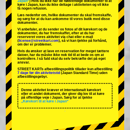
Japan“
) Hvis du ikke har de nødvendige dokumenter til at
køre i Japan, kan du ikke deltage i aktiviteten og vil ikke
få nogen refusion.
Læs nedenfor om, hvilke dokumenter du skal fremskaffe,
og sørg for at du kan ankomme til vores butik med disse
dokumenter.
Vi anbefaler, at du sender os fotos af dit kørekort og de
dokumenter, du har fremskaffet, efter at du har
reserveret vores aktivitet via chat eller e-mail
(
license@streetkart.com
), så vi kan tjekke på forhånd,
om der er problemer.
Hvis du ønsker at lave en reservation for meget tættere
datoer, har du måske ikke nok tid til at bede os om at
kontrollere. I så fald skal du selv bekræfte det på eget
ansvar.
STREET KARTs afbestillingspolitik tillader kun afbestilling
7 dage før din aktivitetstid
(Japan Standard Time) uden
afbestillingsgebyr.
Denne aktivitet kræver et internationalt kørekort
eller et andet dokument, der giver dig lov til at køre
på offentlige veje i Japan. Sørg for at tjekke
„Kørekort til at køre i Japan“