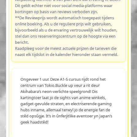
Dit geldt echter niet voor social media-platforms waar
kortingen op basis van reviews verboden zijn.
**De Reviewprijs wordt automatisch toegepast tijdens
online boeking. Als u de reguliere prijs wilt gebruiken,
bijvoorbeeld als u de ervaring vertrouwelijk wilt houden,
stel dan ons reserveringscentrum op de hoogte via een
bericht.
Raadpleeg voor de meest actuele prijzen de tarieven die
naast elk tijdslot in de kalender hieronder staan vermeld.
Ongeveer 1 uur. Deze A1-S cursus rijdt rond het
centrum van Tokio.Buckle up veur a rit deur
Akihabara’s neon-verlichte speelgrond! Dis
kartingtoer laat jo de sights van anime winkels,
gadget-gevulde straten, en electriserende gaming
hubs inname, allemaal terwyl jo de energie fan de
stêd opsûgje. It’s in ûnferjitlike aventoer yn Japan’s
geek haadstêd!