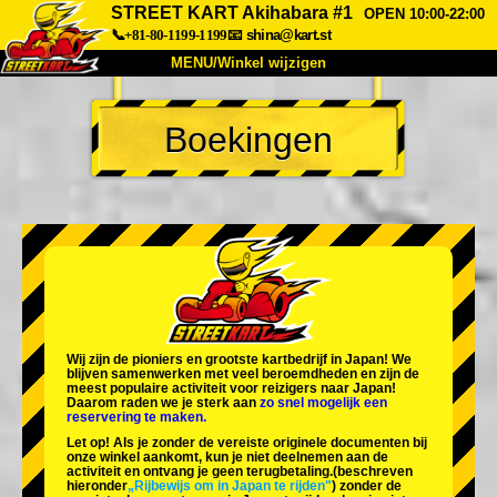
STREET KART Akihabara #1
OPEN 10:00-22:00
📞+81-80-1199-1199
📧
shina@kart.st
MENU/Winkel wijzigen
TOP
Boekingen
Over
Specificaties
Prijzen
Toegang
Ervaringen
FAQ
Bedrijf
Boekingen
Winkel wijzigen
Tokyo Shinagawa
Tokyo Akihabara#1
Tokyo Akihabara#2
Tokyo Shibuya
Wij zijn de
pioniers
en
grootste kartbedrijf
in Japan! We
Tokyo Shibuya Annex
Tokyo Bay
blijven samenwerken met
veel beroemdheden
en zijn de
meest populaire activiteit
voor reizigers naar Japan!
Daarom raden we je sterk aan
zo snel mogelijk een
Tokyo Asakusa
Osaka
reservering te maken.
Let op! Als je zonder de vereiste originele documenten bij
Okinawa
onze winkel aankomt, kun je niet deelnemen aan de
activiteit en ontvang je geen terugbetaling.
(beschreven
hieronder
„Rijbewijs om in Japan te rijden"
) zonder de