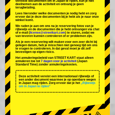
vereiste documenten om in Japan te rijden, kun je niet
deelnemen aan de activiteit en ontvang je geen
terugbetaling.
Lees hieronder welke documenten je nodig hebt en zorg
ervoor dat je deze documenten bij je hebt als je naar onze
winkel komt.
We raden je aan om ons na je reservering fotos van je
rijbewijs en de documenten die je hebt ontvangen via chat
of e-mail (
license@streetkart.com
) te sturen, zodat we
van tevoren kunnen controleren of er problemen zijn.
Als je een reservering wilt maken voor een zeer dicht bij
gelegen datum, heb je misschien niet genoeg tijd om ons
te vragen te controleren. In dat geval moet je dit zelf
bevestigen op eigen risico.
Het annuleringsbeleid van STREET KART staat alleen
annuleren toe tot
7 dagen voor je activiteit
(Japan
Standard Time) zonder annuleringskosten.
Deze activiteit vereist een internationaal rijbewijs of
een ander document waarmee je op openbare wegen
in Japan mag rijden. Zorg ervoor dat je het
„Rijbewijs
om in Japan te rijden"