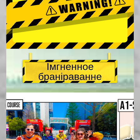
Імгненное
браніраванне