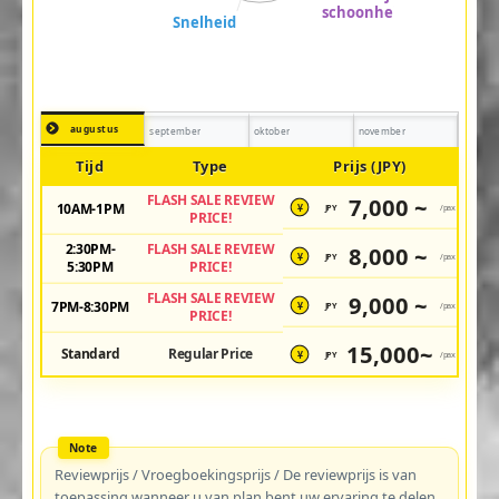
augustus
september
oktober
november
Tijd
Type
Prijs (JPY)
FLASH SALE REVIEW
7,000 ~
10AM-1PM
JPY
/pax
¥
PRICE!
2:30PM-
FLASH SALE REVIEW
8,000 ~
JPY
/pax
¥
5:30PM
PRICE!
FLASH SALE REVIEW
9,000 ~
7PM-8:30PM
JPY
/pax
¥
PRICE!
15,000~
Standard
Regular Price
JPY
/pax
¥
Reviewprijs / Vroegboekingsprijs / De reviewprijs is van
toepassing wanneer u van plan bent uw ervaring te delen.